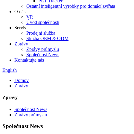
PET Tracker
Ostatní inteligentní výrobky pro domácí zvířata
O nás
VR
Úvod společnosti
Servis
Prodejní služba
Služba OEM & ODM
Zprávy
Zprávy průmyslu
Společnost News
Kontaktujte nás
English
Domov
Zprávy
Zprávy
Společnost News
Zprávy průmyslu
Společnost News