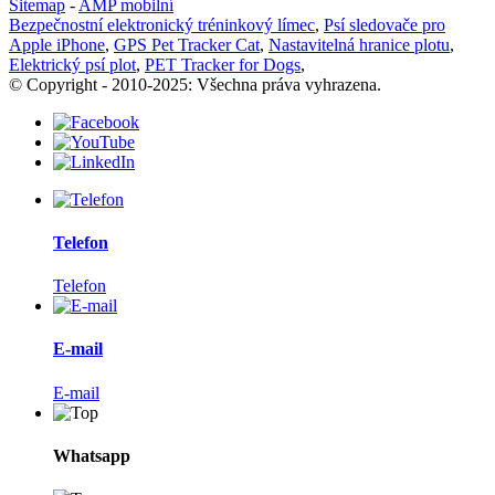
Sitemap
-
AMP mobilní
Bezpečnostní elektronický tréninkový límec
,
Psí sledovače pro
Apple iPhone
,
GPS Pet Tracker Cat
,
Nastavitelná hranice plotu
,
Elektrický psí plot
,
PET Tracker for Dogs
,
© Copyright - 2010-2025: Všechna práva vyhrazena.
Telefon
Telefon
E-mail
E-mail
Whatsapp