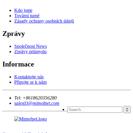
Kdo jsme
Tovární turné
Zásady ochrany osobních údajů
Zprávy
Společnost News
Zprávy průmyslu
Informace
Kontaktujte nás
Připojte se k nám
Tel:
+8618620356280
sales03@mimofpet.com