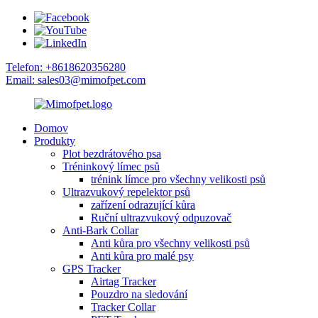
Telefon: +8618620356280
Email: sales03@mimofpet.com
Domov
Produkty
Plot bezdrátového psa
Tréninkový límec psů
trénink límce pro všechny velikosti psů
Ultrazvukový repelektor psů
zařízení odrazující kůra
Ruční ultrazvukový odpuzovač
Anti-Bark Collar
Anti kůra pro všechny velikosti psů
Anti kůra pro malé psy
GPS Tracker
Airtag Tracker
Pouzdro na sledování
Tracker Collar