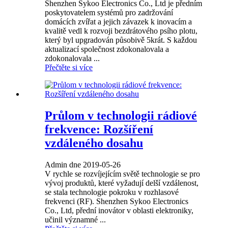
Shenzhen Sykoo Electronics Co., Ltd je předním
poskytovatelem systémů pro zadržování
domácích zvířat a jejich závazek k inovacím a
kvalitě vedl k rozvoji bezdrátového psího plotu,
který byl upgradován působivě 5krát. S každou
aktualizací společnost zdokonalovala a
zdokonalovala ...
Přečtěte si více
Průlom v technologii rádiové
frekvence: Rozšíření
vzdáleného dosahu
Admin dne 2019-05-26
V rychle se rozvíjejícím světě technologie se pro
vývoj produktů, které vyžadují delší vzdálenost,
se stala technologie pokroku v rozhlasové
frekvenci (RF). Shenzhen Sykoo Electronics
Co., Ltd, přední inovátor v oblasti elektroniky,
učinil významné ...