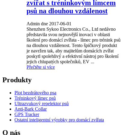
zvířat s tréninkovým límcem
psů na dlouhou vzdálenost
Admin dne 2017-06-01
Shenzhen Sykoo Electronics Co., Ltd nedávno
představila svou nejnovější inovaci v oblasti
školení pro domácí zvířata - límec pro trénink psů
na dlouhou vzdálenost. Tento špičkový produkt
je navržen tak, aby majitelům domácích zvířat
poskytl spolehlivý a efektivní nástroj pro školení
jejich chlupatých společníků, EV ...
Přečtěte si více
Produkty
Plot bezdrátového psa
Tréninkový límec psů
Ultrazvukový repelektor psů
Anti-Bark Collar
GPS Tracker
Ostatní inteligentní výrobky pro domácí zvířata
O nás