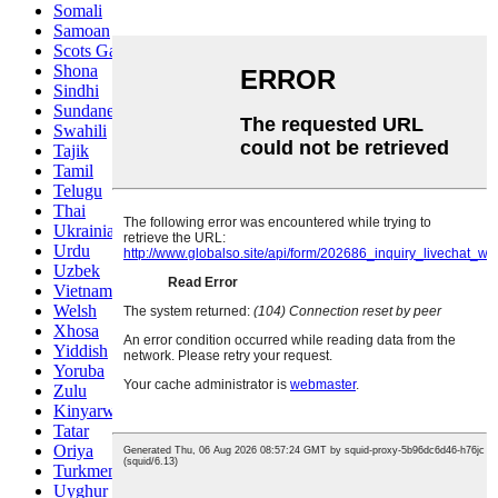
Somali
Samoan
Scots Gaelic
Shona
Sindhi
Sundanese
Swahili
Tajik
Tamil
Telugu
Thai
Ukrainian
Urdu
Uzbek
Vietnamese
Welsh
Xhosa
Yiddish
Yoruba
Zulu
Kinyarwanda
Tatar
Oriya
Turkmen
Uyghur