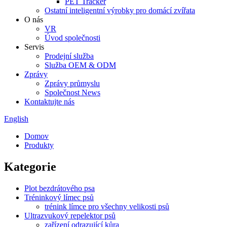
PET Tracker
Ostatní inteligentní výrobky pro domácí zvířata
O nás
VR
Úvod společnosti
Servis
Prodejní služba
Služba OEM & ODM
Zprávy
Zprávy průmyslu
Společnost News
Kontaktujte nás
English
Domov
Produkty
Kategorie
Plot bezdrátového psa
Tréninkový límec psů
trénink límce pro všechny velikosti psů
Ultrazvukový repelektor psů
zařízení odrazující kůra