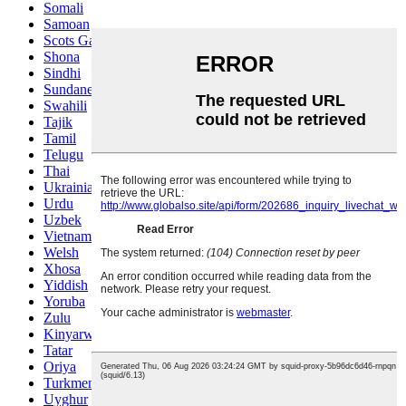
Somali
Samoan
Scots Gaelic
Shona
Sindhi
Sundanese
Swahili
Tajik
Tamil
Telugu
Thai
Ukrainian
Urdu
Uzbek
Vietnamese
Welsh
Xhosa
Yiddish
Yoruba
Zulu
Kinyarwanda
Tatar
Oriya
Turkmen
Uyghur