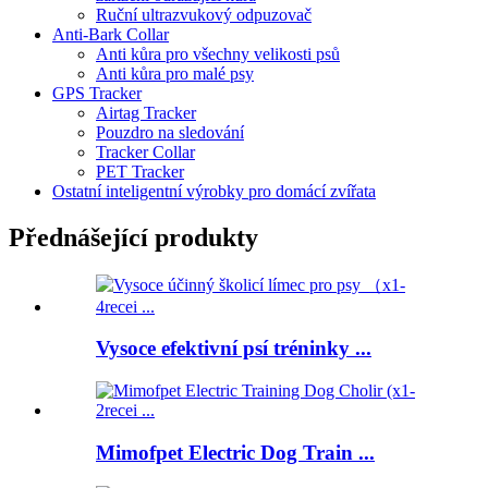
Ruční ultrazvukový odpuzovač
Anti-Bark Collar
Anti kůra pro všechny velikosti psů
Anti kůra pro malé psy
GPS Tracker
Airtag Tracker
Pouzdro na sledování
Tracker Collar
PET Tracker
Ostatní inteligentní výrobky pro domácí zvířata
Přednášející produkty
Vysoce efektivní psí tréninky ...
Mimofpet Electric Dog Train ...