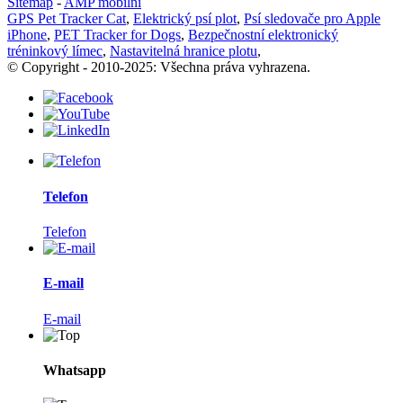
Sitemap
-
AMP mobilní
GPS Pet Tracker Cat
,
Elektrický psí plot
,
Psí sledovače pro Apple
iPhone
,
PET Tracker for Dogs
,
Bezpečnostní elektronický
tréninkový límec
,
Nastavitelná hranice plotu
,
© Copyright - 2010-2025: Všechna práva vyhrazena.
Telefon
Telefon
E-mail
E-mail
Whatsapp