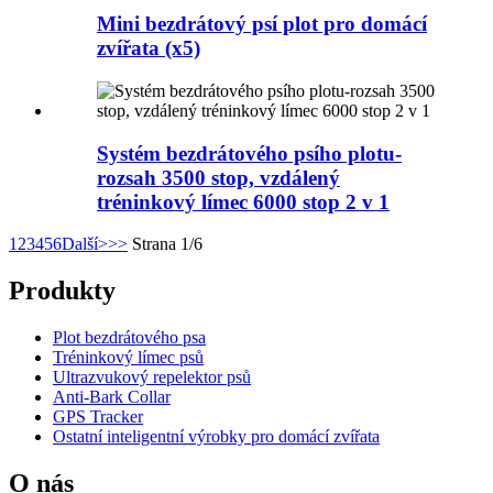
Mini bezdrátový psí plot pro domácí
zvířata (x5)
Systém bezdrátového psího plotu-
rozsah 3500 stop, vzdálený
tréninkový límec 6000 stop 2 v 1
1
2
3
4
5
6
Další>
>>
Strana 1/6
Produkty
Plot bezdrátového psa
Tréninkový límec psů
Ultrazvukový repelektor psů
Anti-Bark Collar
GPS Tracker
Ostatní inteligentní výrobky pro domácí zvířata
O nás