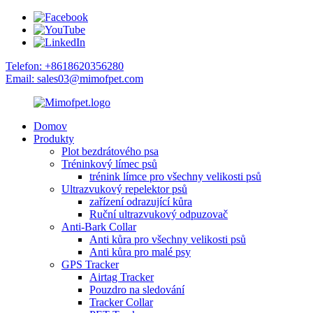
Telefon: +8618620356280
Email: sales03@mimofpet.com
Domov
Produkty
Plot bezdrátového psa
Tréninkový límec psů
trénink límce pro všechny velikosti psů
Ultrazvukový repelektor psů
zařízení odrazující kůra
Ruční ultrazvukový odpuzovač
Anti-Bark Collar
Anti kůra pro všechny velikosti psů
Anti kůra pro malé psy
GPS Tracker
Airtag Tracker
Pouzdro na sledování
Tracker Collar