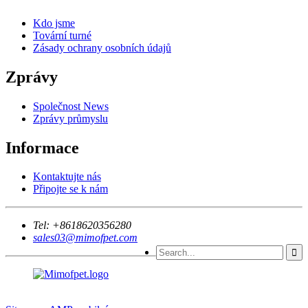
Kdo jsme
Tovární turné
Zásady ochrany osobních údajů
Zprávy
Společnost News
Zprávy průmyslu
Informace
Kontaktujte nás
Připojte se k nám
Tel:
+8618620356280
sales03@mimofpet.com