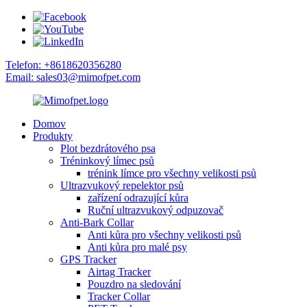
Telefon: +8618620356280
Email: sales03@mimofpet.com
Domov
Produkty
Plot bezdrátového psa
Tréninkový límec psů
trénink límce pro všechny velikosti psů
Ultrazvukový repelektor psů
zařízení odrazující kůra
Ruční ultrazvukový odpuzovač
Anti-Bark Collar
Anti kůra pro všechny velikosti psů
Anti kůra pro malé psy
GPS Tracker
Airtag Tracker
Pouzdro na sledování
Tracker Collar