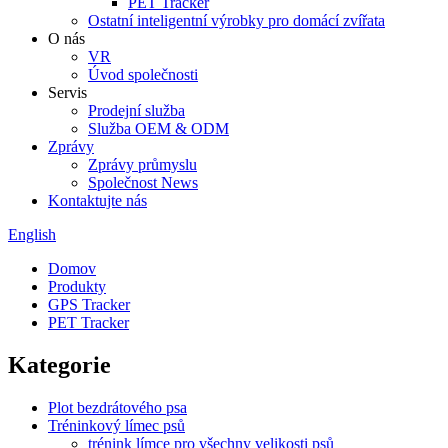
PET Tracker
Ostatní inteligentní výrobky pro domácí zvířata
O nás
VR
Úvod společnosti
Servis
Prodejní služba
Služba OEM & ODM
Zprávy
Zprávy průmyslu
Společnost News
Kontaktujte nás
English
Domov
Produkty
GPS Tracker
PET Tracker
Kategorie
Plot bezdrátového psa
Tréninkový límec psů
trénink límce pro všechny velikosti psů