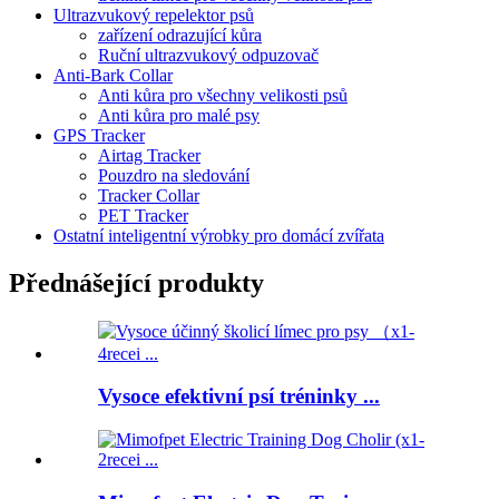
Ultrazvukový repelektor psů
zařízení odrazující kůra
Ruční ultrazvukový odpuzovač
Anti-Bark Collar
Anti kůra pro všechny velikosti psů
Anti kůra pro malé psy
GPS Tracker
Airtag Tracker
Pouzdro na sledování
Tracker Collar
PET Tracker
Ostatní inteligentní výrobky pro domácí zvířata
Přednášející produkty
Vysoce efektivní psí tréninky ...