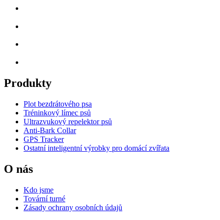
Produkty
Plot bezdrátového psa
Tréninkový límec psů
Ultrazvukový repelektor psů
Anti-Bark Collar
GPS Tracker
Ostatní inteligentní výrobky pro domácí zvířata
O nás
Kdo jsme
Tovární turné
Zásady ochrany osobních údajů