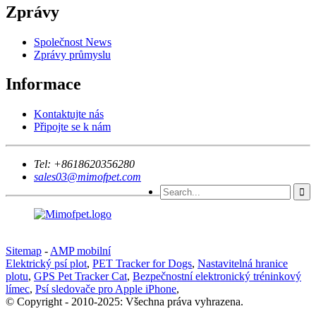
Zprávy
Společnost News
Zprávy průmyslu
Informace
Kontaktujte nás
Připojte se k nám
Tel:
+8618620356280
sales03@mimofpet.com
Sitemap
-
AMP mobilní
Elektrický psí plot
,
PET Tracker for Dogs
,
Nastavitelná hranice
plotu
,
GPS Pet Tracker Cat
,
Bezpečnostní elektronický tréninkový
límec
,
Psí sledovače pro Apple iPhone
,
© Copyright - 2010-2025: Všechna práva vyhrazena.