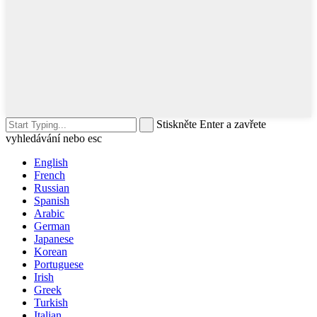
Stiskněte Enter a zavřete
vyhledávání nebo esc
English
French
Russian
Spanish
Arabic
German
Japanese
Korean
Portuguese
Irish
Greek
Turkish
Italian