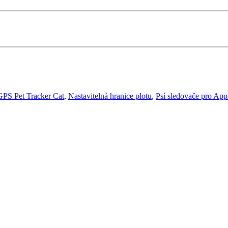
GPS Pet Tracker Cat
,
Nastavitelná hranice plotu
,
Psí sledovače pro App