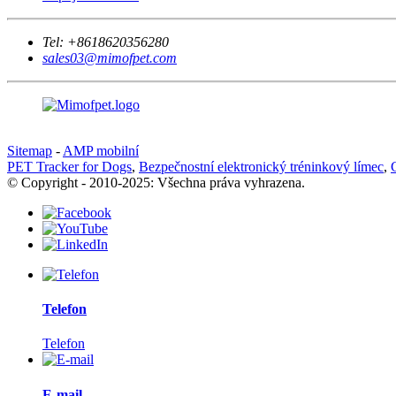
Tel:
+8618620356280
sales03@mimofpet.com
Sitemap
-
AMP mobilní
PET Tracker for Dogs
,
Bezpečnostní elektronický tréninkový límec
,
© Copyright - 2010-2025: Všechna práva vyhrazena.
Telefon
Telefon
E-mail