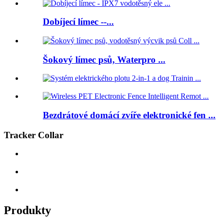
Dobíjecí límec --...
Šokový límec psů, Waterpro ...
Bezdrátové domácí zvíře elektronické fen ...
Tracker Collar
Produkty