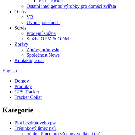
PET Tracker
Ostatní inteligentní výrobky pro domácí zvířata
O nás
VR
Úvod společnosti
Servis
Prodejní služba
Služba OEM & ODM
Zprávy
Zprávy průmyslu
Společnost News
Kontaktujte nás
English
Domov
Produkty
GPS Tracker
Tracker Collar
Kategorie
Plot bezdrátového psa
Tréninkový límec psů
trénink límce pro všechny velikosti psů