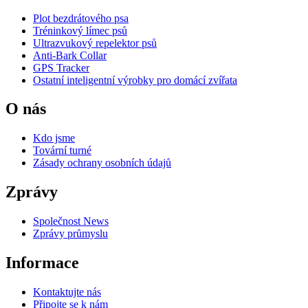
Plot bezdrátového psa
Tréninkový límec psů
Ultrazvukový repelektor psů
Anti-Bark Collar
GPS Tracker
Ostatní inteligentní výrobky pro domácí zvířata
O nás
Kdo jsme
Tovární turné
Zásady ochrany osobních údajů
Zprávy
Společnost News
Zprávy průmyslu
Informace
Kontaktujte nás
Připojte se k nám