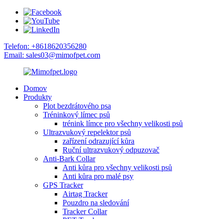
Telefon: +8618620356280
Email: sales03@mimofpet.com
Domov
Produkty
Plot bezdrátového psa
Tréninkový límec psů
trénink límce pro všechny velikosti psů
Ultrazvukový repelektor psů
zařízení odrazující kůra
Ruční ultrazvukový odpuzovač
Anti-Bark Collar
Anti kůra pro všechny velikosti psů
Anti kůra pro malé psy
GPS Tracker
Airtag Tracker
Pouzdro na sledování
Tracker Collar