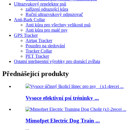
Ultrazvukový repelektor psů
zařízení odrazující kůra
Ruční ultrazvukový odpuzovač
Anti-Bark Collar
Anti kůra pro všechny velikosti psů
Anti kůra pro malé psy
GPS Tracker
Airtag Tracker
Pouzdro na sledování
Tracker Collar
PET Tracker
Ostatní inteligentní výrobky pro domácí zvířata
Přednášející produkty
Vysoce efektivní psí tréninky ...
Mimofpet Electric Dog Train ...